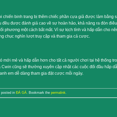
 chiến binh trang bị thêm chiếc phần cựa giả được làm bằng s
u đều được đánh giá cao về sự hoàn hảo, khả năng ra đòn điêu
ối phương một cách bắt mắt. Vì sự kịch tính và hấp dẫn cho nê
ng chục nghìn lượt truy cập và tham gia cá cược.
ó mới mẻ và hấp dẫn hơn cho tất cả người chơi tại hệ thống tr
 Cwin cũng sẽ thường xuyên cập nhật các cuộc đối đầu hấp d
p anh em dễ dàng tham gia đặt cược mỗi ngày.
s posted in
ĐÁ GÀ
. Bookmark the
permalink
.