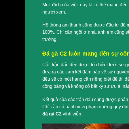
Mục đích của việc này là có thể mang đến cá
người xem.
Hệ thống âm thanh cũng được đầu tư để mô
100%. Chỉ cần ngồi ở nhà, anh em cũng sẽ 
trường.
Đá gà C2 luôn mang đến sự côn
Các trận đấu đều được tổ chức dưới sự gi
đưa ra các cam kết đảm bảo về sự nguyên
đều sẽ có một hạng cân riêng biệt để thi 
công bằng và không có bất kỳ sự ưu ái nà
Kết quả của các trận đấu cũng được phân 
Chỉ cần có hành vi vi phạm những quy định
đá gà C2
vĩnh viễn.