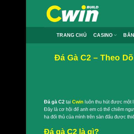
Skip
to
content
TRANG CHỦ
CASINO
BẮN
Đá Gà C2 – Theo D
Đá gà C2
tại
Cwin
luôn thu hút được một 
Đây là cơ hội để anh em có thể chiêm ng
hạ đối thủ của mình trên sàn đấu được thi
Đá gà C2 là gì?