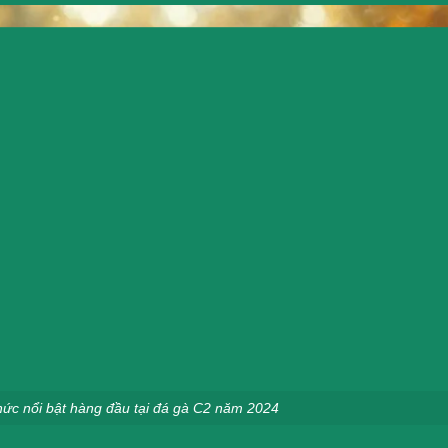
c nổi bật hàng đầu tại đá gà C2 năm 2024