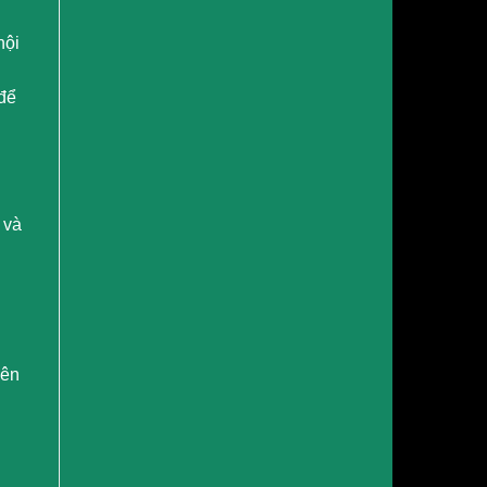
hội
 để
 và
.
lên