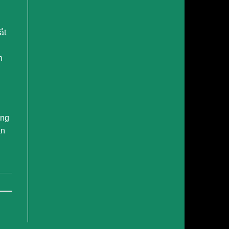
ắt
n
ong
ẫn