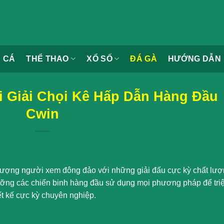
 CÁ
THỂ THAO
XỔ SỐ
ĐÁ GÀ
HƯỚNG DẪN
õi Giải Chọi Kê Hấp Dẫn Hàng Đầu
Cwin
lượng người xem đông đảo với những giải đấu cực kỳ chất lượ
ưỡng các chiến binh hàng đầu sử dụng mọi phương pháp để triệ
ết kế cực kỳ chuyên nghiệp.