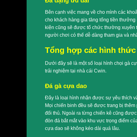
Đa dạng ưu đãi
Bên cạnh việc mang về cho mình các khoản
cho khách hàng gia tăng tổng tiền thưởng
kiện cũng sẽ được tổ chức thường xuyên 
người chơi có thể dễ dàng tham gia và nh
Tổng hợp các hình thức 
Dưới đây sẽ là một số loại hình chọi gà cự
trải nghiệm tại nhà cái Cwin.
Đá gà cựa dao
Đây là loại hình nhận được sự yêu thích v
Mọi chiến binh đều sẽ được trang bị thêm
đối thủ. Ngoài ra từng chiến kê cũng đượ
đòn đá bắt mắt vào khu vực trọng điểm củ
cựa dao sẽ không kéo dài quá lâu.